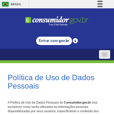
BRASIL
Simplifique!
Comunica BR
Participe
Acesso à informação
Entrar com
gov.br
Legislação
Canais
Toggle
naviga
Política de Uso de Dados
Pessoais
A Política de Uso de Dados Pessoais do
Consumidor.gov.br
visa
esclarecer como serão utilizadas as informações pessoais
disponibilizadas por seus usuários, especificando o conteúdo dos