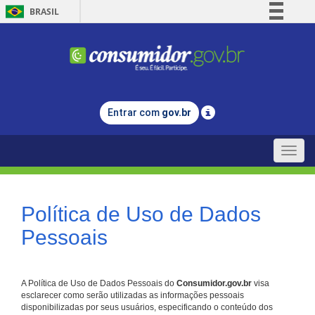
BRASIL
Simplifique!
Comunica BR
Participe
Acesso à informação
Entrar com
gov.br
Legislação
Canais
Toggle
naviga
Política de Uso de Dados
Pessoais
A Política de Uso de Dados Pessoais do
Consumidor.gov.br
visa
esclarecer como serão utilizadas as informações pessoais
disponibilizadas por seus usuários, especificando o conteúdo dos