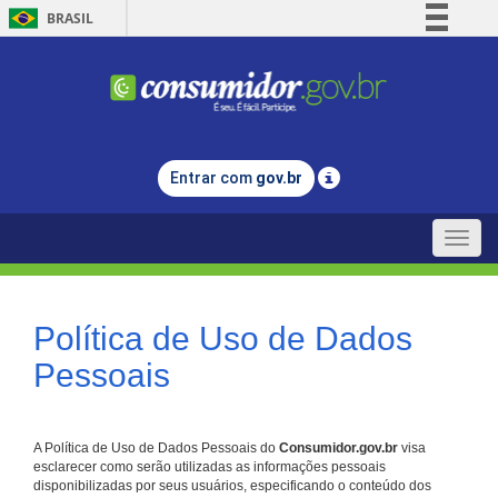
BRASIL
Simplifique!
Comunica BR
Participe
Acesso à informação
Entrar com
gov.br
Legislação
Canais
Toggle
naviga
Política de Uso de Dados
Pessoais
A Política de Uso de Dados Pessoais do
Consumidor.gov.br
visa
esclarecer como serão utilizadas as informações pessoais
disponibilizadas por seus usuários, especificando o conteúdo dos