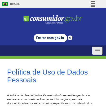
BRASIL
Simplifique!
Comunica BR
Participe
Acesso à informação
Entrar com
gov.br
Legislação
Canais
Toggle
naviga
Política de Uso de Dados
Pessoais
A Política de Uso de Dados Pessoais do
Consumidor.gov.br
visa
esclarecer como serão utilizadas as informações pessoais
disponibilizadas por seus usuários, especificando o conteúdo dos