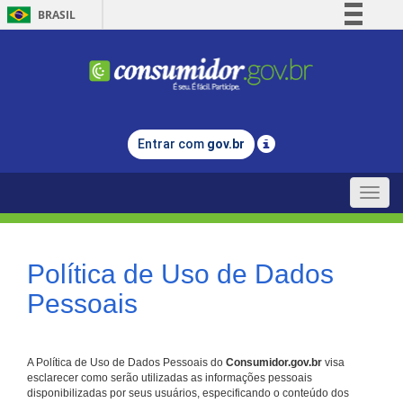
BRASIL
Simplifique!
Comunica BR
Participe
Acesso à informação
Entrar com
gov.br
Legislação
Canais
Toggle
naviga
Política de Uso de Dados
Pessoais
A Política de Uso de Dados Pessoais do
Consumidor.gov.br
visa
esclarecer como serão utilizadas as informações pessoais
disponibilizadas por seus usuários, especificando o conteúdo dos