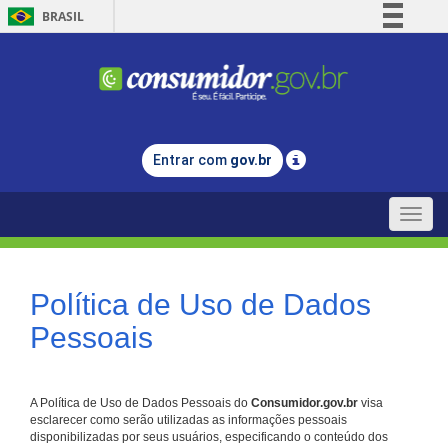
BRASIL
Simplifique!
Comunica BR
Participe
Acesso à informação
Entrar com
gov.br
Legislação
Canais
Toggle
naviga
Política de Uso de Dados
Pessoais
A Política de Uso de Dados Pessoais do
Consumidor.gov.br
visa
esclarecer como serão utilizadas as informações pessoais
disponibilizadas por seus usuários, especificando o conteúdo dos