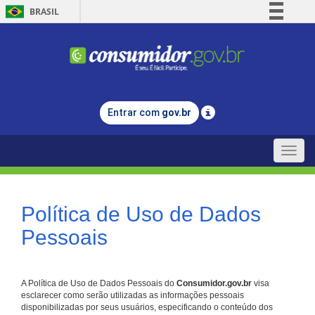
BRASIL
Simplifique!
Comunica BR
Participe
Acesso à informação
Entrar com
gov.br
Legislação
Canais
Toggle
naviga
Política de Uso de Dados
Pessoais
A Política de Uso de Dados Pessoais do
Consumidor.gov.br
visa
esclarecer como serão utilizadas as informações pessoais
disponibilizadas por seus usuários, especificando o conteúdo dos