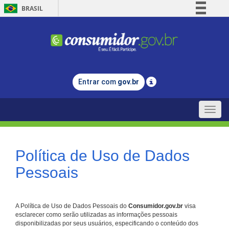
BRASIL
Simplifique!
Comunica BR
Participe
Acesso à informação
Entrar com
gov.br
Legislação
Canais
Toggle
naviga
Política de Uso de Dados
Pessoais
A Política de Uso de Dados Pessoais do
Consumidor.gov.br
visa
esclarecer como serão utilizadas as informações pessoais
disponibilizadas por seus usuários, especificando o conteúdo dos