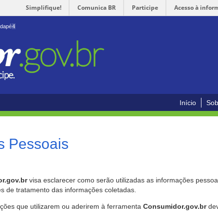
Simplifique!
Comunica BR
Participe
Acesso à infor
odapé
4
Início
Sob
s Pessoais
r.gov.br
visa esclarecer como serão utilizadas as informações pessoai
es de tratamento das informações coletadas.
ições que utilizarem ou aderirem à ferramenta
Consumidor.gov.br
dev