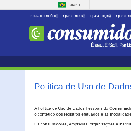
BRASIL
Ir para o conteúdo
1
Ir para o menu
2
Ir para o login
3
Ir para o r
Política de Uso de Dado
A Política de Uso de Dados Pessoais do
Consumido
o conteúdo dos registros efetuados e as modalidad
Os consumidores, empresas, organizações e institu