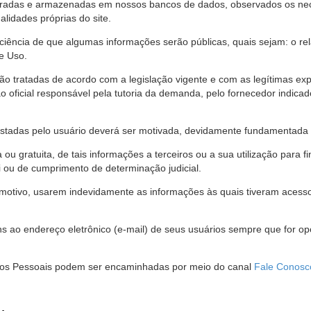
stradas e armazenadas em nossos bancos de dados, observados os nec
alidades próprias do site.
 ciência de que algumas informações serão públicas, quais sejam: o re
e Uso.
são tratadas de acordo com a legislação vigente e com as legítimas ex
o oficial responsável pela tutoria da demanda, pelo fornecedor indic
restadas pelo usuário deverá ser motivada, devidamente fundamentada 
u gratuita, de tais informações a terceiros ou a sua utilização para f
i ou de cumprimento de determinação judicial.
motivo, usarem indevidamente as informações às quais tiveram acesso 
 ao endereço eletrônico (e-mail) de seus usuários sempre que for o
Dados Pessoais podem ser encaminhadas por meio do canal
Fale Conosc