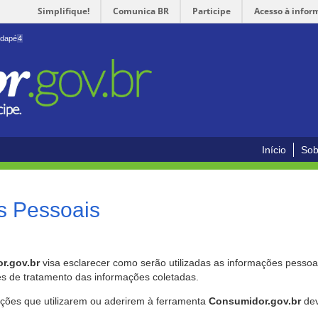
Simplifique!
Comunica BR
Participe
Acesso à infor
odapé
4
Início
Sob
s Pessoais
r.gov.br
visa esclarecer como serão utilizadas as informações pessoai
es de tratamento das informações coletadas.
ições que utilizarem ou aderirem à ferramenta
Consumidor.gov.br
dev