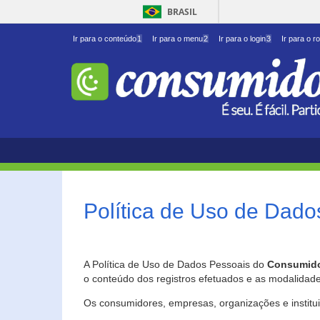
BRASIL
Ir para o conteúdo
1
Ir para o menu
2
Ir para o login
3
Ir para o r
Política de Uso de Dado
A Política de Uso de Dados Pessoais do
Consumido
o conteúdo dos registros efetuados e as modalidad
Os consumidores, empresas, organizações e institu