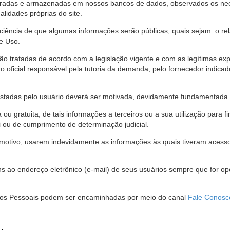
stradas e armazenadas em nossos bancos de dados, observados os nec
alidades próprias do site.
 ciência de que algumas informações serão públicas, quais sejam: o re
e Uso.
são tratadas de acordo com a legislação vigente e com as legítimas ex
o oficial responsável pela tutoria da demanda, pelo fornecedor indic
restadas pelo usuário deverá ser motivada, devidamente fundamentada 
u gratuita, de tais informações a terceiros ou a sua utilização para f
i ou de cumprimento de determinação judicial.
motivo, usarem indevidamente as informações às quais tiveram acesso 
 ao endereço eletrônico (e-mail) de seus usuários sempre que for o
Dados Pessoais podem ser encaminhadas por meio do canal
Fale Conosc