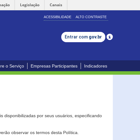
mação
Legislação
Canais
ACESSIBILIDADE
ALTO CONTRASTE
Entrar com
gov.br
re o Serviço
Empresas Participantes
Indicadores
s disponibilizadas por seus usuários, especificando
erão observar os termos desta Política.