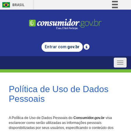
BRASIL
Simplifique!
Comunica BR
Participe
Acesso à informação
Entrar com
gov.br
Legislação
Canais
Toggle
naviga
Política de Uso de Dados
Pessoais
A Política de Uso de Dados Pessoais do
Consumidor.gov.br
visa
esclarecer como serão utilizadas as informações pessoais
disponibilizadas por seus usuários, especificando o conteúdo dos