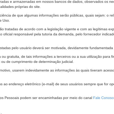
stradas e armazenadas em nossos bancos de dados, observados os nec
alidades próprias do site.
 ciência de que algumas informações serão públicas, quais sejam: o re
e Uso.
são tratadas de acordo com a legislação vigente e com as legítimas ex
o oficial responsável pela tutoria da demanda, pelo fornecedor indic
restadas pelo usuário deverá ser motivada, devidamente fundamentada 
u gratuita, de tais informações a terceiros ou a sua utilização para f
i ou de cumprimento de determinação judicial.
motivo, usarem indevidamente as informações às quais tiveram acesso 
 ao endereço eletrônico (e-mail) de seus usuários sempre que for o
Dados Pessoais podem ser encaminhadas por meio do canal
Fale Conosc