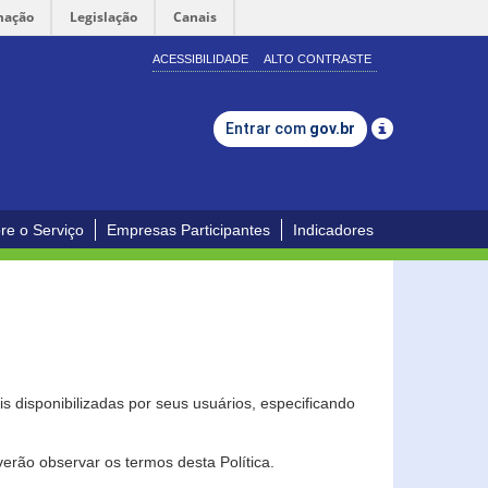
mação
Legislação
Canais
ACESSIBILIDADE
ALTO CONTRASTE
Entrar com
gov.br
re o Serviço
Empresas Participantes
Indicadores
s disponibilizadas por seus usuários, especificando
erão observar os termos desta Política.