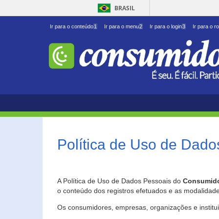
BRASIL
Ir para o conteúdo
1
Ir para o menu
2
Ir para o login
3
Ir para o r
Política de Uso de Dado
A Política de Uso de Dados Pessoais do
Consumido
o conteúdo dos registros efetuados e as modalidad
Os consumidores, empresas, organizações e institu