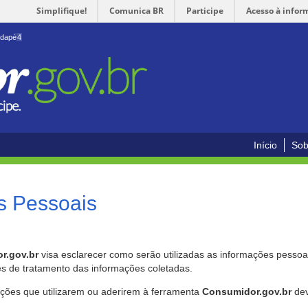
Simplifique!
Comunica BR
Participe
Acesso à infor
odapé
4
Início
Sob
s Pessoais
r.gov.br
visa esclarecer como serão utilizadas as informações pessoai
es de tratamento das informações coletadas.
ições que utilizarem ou aderirem à ferramenta
Consumidor.gov.br
dev