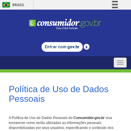
BRASIL
Simplifique!
Comunica BR
Participe
Acesso à informação
Entrar com
gov.br
Legislação
Canais
Toggle
naviga
Política de Uso de Dados
Pessoais
A Política de Uso de Dados Pessoais do
Consumidor.gov.br
visa
esclarecer como serão utilizadas as informações pessoais
disponibilizadas por seus usuários, especificando o conteúdo dos