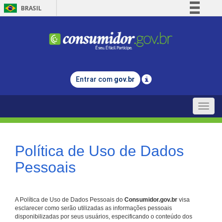
BRASIL
Simplifique!
Comunica BR
Participe
Acesso à informação
Entrar com
gov.br
Legislação
Canais
Toggle
naviga
Política de Uso de Dados
Pessoais
A Política de Uso de Dados Pessoais do
Consumidor.gov.br
visa
esclarecer como serão utilizadas as informações pessoais
disponibilizadas por seus usuários, especificando o conteúdo dos