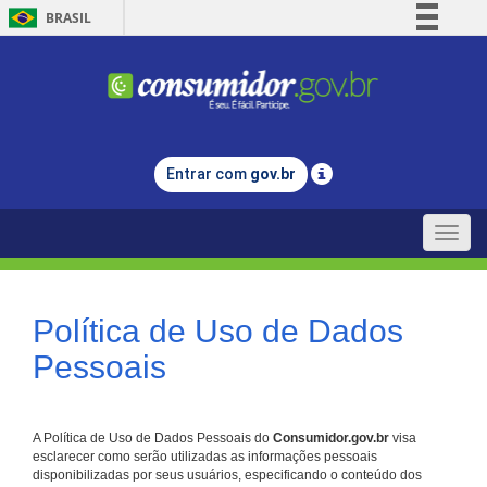
BRASIL
Simplifique!
Comunica BR
Participe
Acesso à informação
Entrar com
gov.br
Legislação
Canais
Toggle
naviga
Política de Uso de Dados
Pessoais
A Política de Uso de Dados Pessoais do
Consumidor.gov.br
visa
esclarecer como serão utilizadas as informações pessoais
disponibilizadas por seus usuários, especificando o conteúdo dos