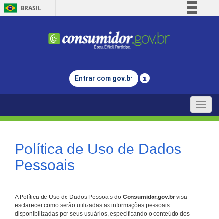
BRASIL
Simplifique!
Comunica BR
Participe
Acesso à informação
Entrar com
gov.br
Legislação
Canais
Toggle
naviga
Política de Uso de Dados
Pessoais
A Política de Uso de Dados Pessoais do
Consumidor.gov.br
visa
esclarecer como serão utilizadas as informações pessoais
disponibilizadas por seus usuários, especificando o conteúdo dos