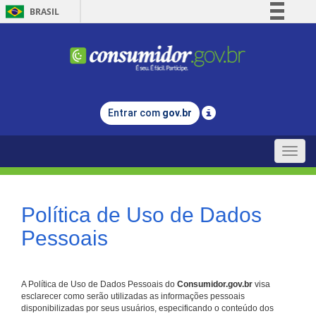
BRASIL
Simplifique!
Comunica BR
Participe
Acesso à informação
Entrar com
gov.br
Legislação
Canais
Toggle
naviga
Política de Uso de Dados
Pessoais
A Política de Uso de Dados Pessoais do
Consumidor.gov.br
visa
esclarecer como serão utilizadas as informações pessoais
disponibilizadas por seus usuários, especificando o conteúdo dos