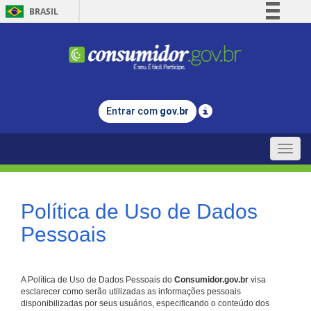
BRASIL
Simplifique!
Comunica BR
Participe
Acesso à informação
Entrar com
gov.br
Legislação
Canais
Toggle
naviga
Política de Uso de Dados
Pessoais
A Política de Uso de Dados Pessoais do
Consumidor.gov.br
visa
esclarecer como serão utilizadas as informações pessoais
disponibilizadas por seus usuários, especificando o conteúdo dos