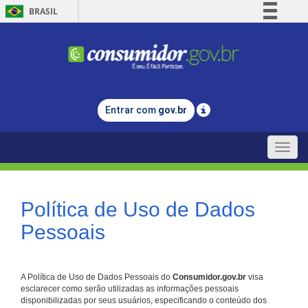
BRASIL
Simplifique!
Comunica BR
Participe
Acesso à informação
Entrar com
gov.br
Legislação
Canais
Toggle
naviga
Política de Uso de Dados
Pessoais
A Política de Uso de Dados Pessoais do
Consumidor.gov.br
visa
esclarecer como serão utilizadas as informações pessoais
disponibilizadas por seus usuários, especificando o conteúdo dos