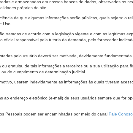
stradas e armazenadas em nossos bancos de dados, observados os nec
alidades próprias do site.
 ciência de que algumas informações serão públicas, quais sejam: o re
e Uso.
são tratadas de acordo com a legislação vigente e com as legítimas ex
o oficial responsável pela tutoria da demanda, pelo fornecedor indic
restadas pelo usuário deverá ser motivada, devidamente fundamentada 
u gratuita, de tais informações a terceiros ou a sua utilização para f
i ou de cumprimento de determinação judicial.
motivo, usarem indevidamente as informações às quais tiveram acesso 
 ao endereço eletrônico (e-mail) de seus usuários sempre que for o
Dados Pessoais podem ser encaminhadas por meio do canal
Fale Conosc