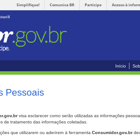
Simplifique!
Comunica BR
Participe
Acesso à infor
odapé
4
Início
Sob
s Pessoais
r.gov.br
visa esclarecer como serão utilizadas as informações pessoai
es de tratamento das informações coletadas.
ições que utilizarem ou aderirem à ferramenta
Consumidor.gov.br
dev