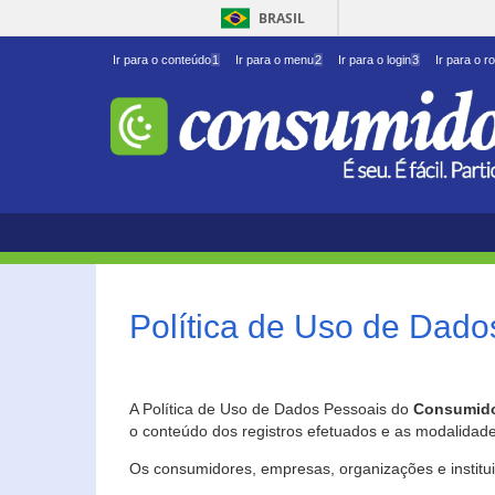
BRASIL
Ir para o conteúdo
1
Ir para o menu
2
Ir para o login
3
Ir para o r
Política de Uso de Dado
A Política de Uso de Dados Pessoais do
Consumido
o conteúdo dos registros efetuados e as modalidad
Os consumidores, empresas, organizações e institu