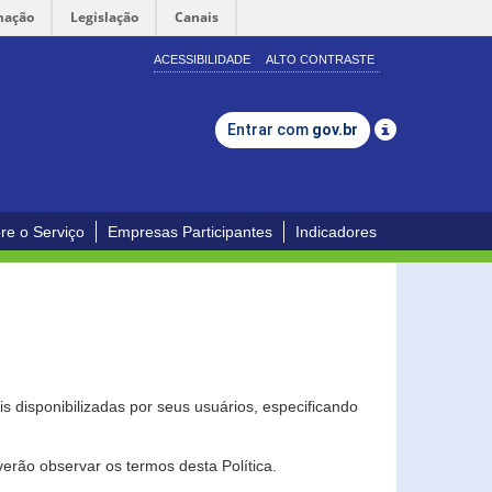
mação
Legislação
Canais
ACESSIBILIDADE
ALTO CONTRASTE
Entrar com
gov.br
re o Serviço
Empresas Participantes
Indicadores
s disponibilizadas por seus usuários, especificando
erão observar os termos desta Política.