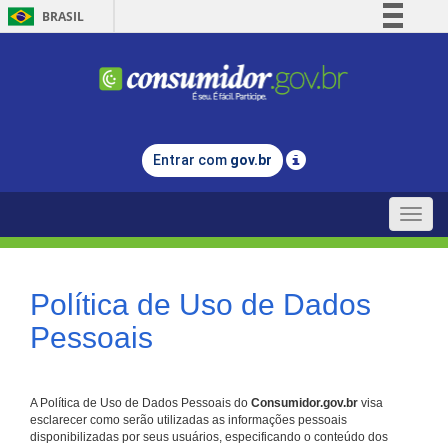
BRASIL
Simplifique!
Comunica BR
Participe
Acesso à informação
Entrar com
gov.br
Legislação
Canais
Toggle
naviga
Política de Uso de Dados
Pessoais
A Política de Uso de Dados Pessoais do
Consumidor.gov.br
visa
esclarecer como serão utilizadas as informações pessoais
disponibilizadas por seus usuários, especificando o conteúdo dos