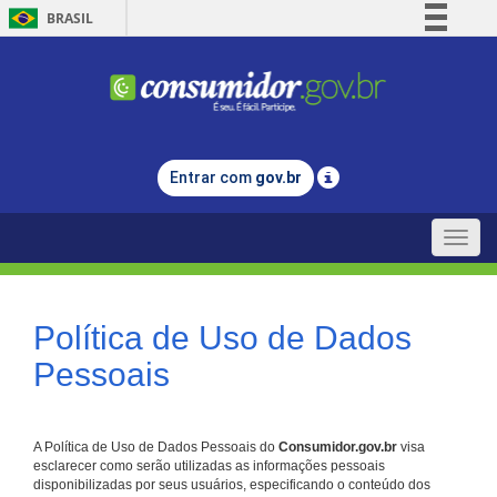
BRASIL
Simplifique!
Comunica BR
Participe
Acesso à informação
Entrar com
gov.br
Legislação
Canais
Toggle
naviga
Política de Uso de Dados
Pessoais
A Política de Uso de Dados Pessoais do
Consumidor.gov.br
visa
esclarecer como serão utilizadas as informações pessoais
disponibilizadas por seus usuários, especificando o conteúdo dos