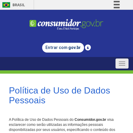
BRASIL
Simplifique!
Comunica BR
Participe
Acesso à informação
Entrar com
gov.br
Legislação
Canais
Toggle
naviga
Política de Uso de Dados
Pessoais
A Política de Uso de Dados Pessoais do
Consumidor.gov.br
visa
esclarecer como serão utilizadas as informações pessoais
disponibilizadas por seus usuários, especificando o conteúdo dos