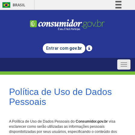
BRASIL
Simplifique!
Comunica BR
Participe
Acesso à informação
Entrar com
gov.br
Legislação
Canais
Toggle
naviga
Política de Uso de Dados
Pessoais
A Política de Uso de Dados Pessoais do
Consumidor.gov.br
visa
esclarecer como serão utilizadas as informações pessoais
disponibilizadas por seus usuários, especificando o conteúdo dos