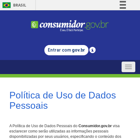
BRASIL
Simplifique!
Comunica BR
Participe
Acesso à informação
Entrar com
gov.br
Legislação
Canais
Toggle
naviga
Política de Uso de Dados
Pessoais
A Política de Uso de Dados Pessoais do
Consumidor.gov.br
visa
esclarecer como serão utilizadas as informações pessoais
disponibilizadas por seus usuários, especificando o conteúdo dos