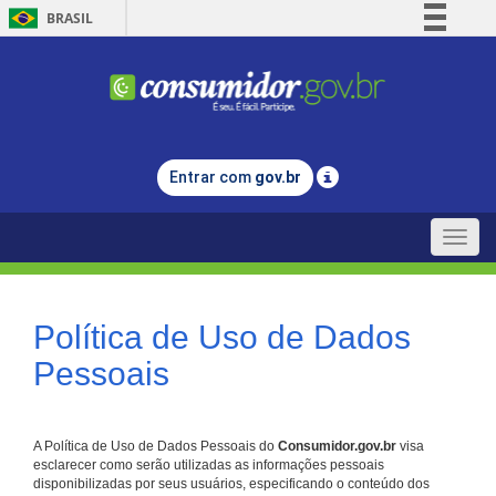
BRASIL
Simplifique!
Comunica BR
Participe
Acesso à informação
Entrar com
gov.br
Legislação
Canais
Toggle
naviga
Política de Uso de Dados
Pessoais
A Política de Uso de Dados Pessoais do
Consumidor.gov.br
visa
esclarecer como serão utilizadas as informações pessoais
disponibilizadas por seus usuários, especificando o conteúdo dos