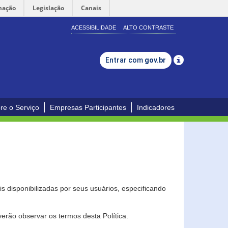
mação
Legislação
Canais
ACESSIBILIDADE
ALTO CONTRASTE
Entrar com
gov.br
re o Serviço
Empresas Participantes
Indicadores
s disponibilizadas por seus usuários, especificando
erão observar os termos desta Política.