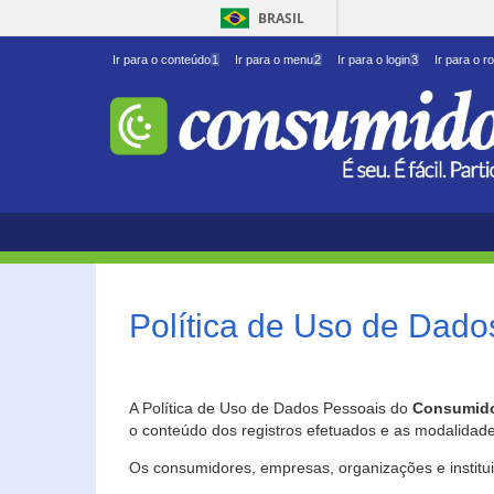
BRASIL
Ir para o conteúdo
1
Ir para o menu
2
Ir para o login
3
Ir para o r
Política de Uso de Dado
A Política de Uso de Dados Pessoais do
Consumido
o conteúdo dos registros efetuados e as modalidad
Os consumidores, empresas, organizações e institu