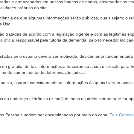
stradas e armazenadas em nossos bancos de dados, observados os nec
alidades próprias do site.
 ciência de que algumas informações serão públicas, quais sejam: o re
e Uso.
são tratadas de acordo com a legislação vigente e com as legítimas ex
o oficial responsável pela tutoria da demanda, pelo fornecedor indic
restadas pelo usuário deverá ser motivada, devidamente fundamentada 
u gratuita, de tais informações a terceiros ou a sua utilização para f
i ou de cumprimento de determinação judicial.
motivo, usarem indevidamente as informações às quais tiveram acesso 
 ao endereço eletrônico (e-mail) de seus usuários sempre que for o
Dados Pessoais podem ser encaminhadas por meio do canal
Fale Conosc