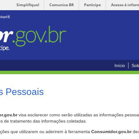
Simplifique!
Comunica BR
Participe
Acesso à infor
odapé
4
Início
Sob
s Pessoais
r.gov.br
visa esclarecer como serão utilizadas as informações pessoai
es de tratamento das informações coletadas.
ições que utilizarem ou aderirem à ferramenta
Consumidor.gov.br
dev