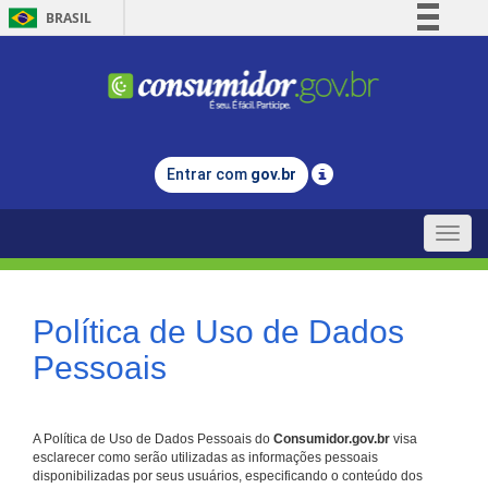
BRASIL
Simplifique!
Comunica BR
Participe
Acesso à informação
Entrar com
gov.br
Legislação
Canais
Toggle
naviga
Política de Uso de Dados
Pessoais
A Política de Uso de Dados Pessoais do
Consumidor.gov.br
visa
esclarecer como serão utilizadas as informações pessoais
disponibilizadas por seus usuários, especificando o conteúdo dos