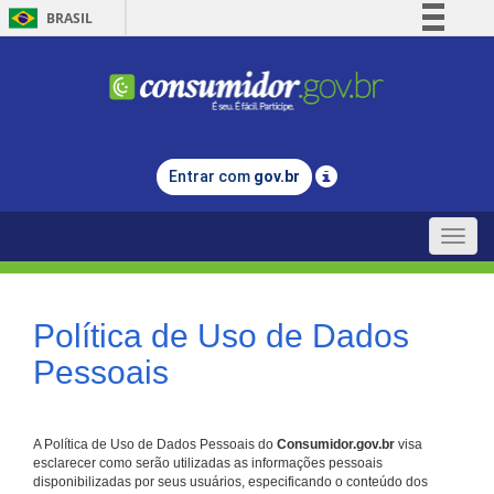
BRASIL
Simplifique!
Comunica BR
Participe
Acesso à informação
Entrar com
gov.br
Legislação
Canais
Toggle
naviga
Política de Uso de Dados
Pessoais
A Política de Uso de Dados Pessoais do
Consumidor.gov.br
visa
esclarecer como serão utilizadas as informações pessoais
disponibilizadas por seus usuários, especificando o conteúdo dos