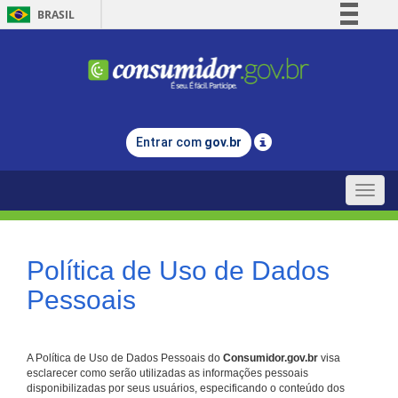
BRASIL
Simplifique!
Comunica BR
Participe
Acesso à informação
Entrar com
gov.br
Legislação
Canais
Toggle
naviga
Política de Uso de Dados
Pessoais
A Política de Uso de Dados Pessoais do
Consumidor.gov.br
visa
esclarecer como serão utilizadas as informações pessoais
disponibilizadas por seus usuários, especificando o conteúdo dos