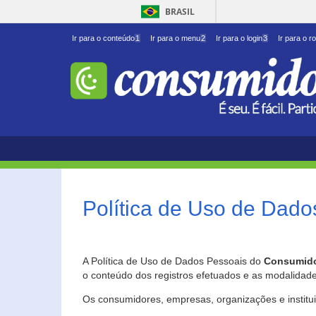
BRASIL
Ir para o conteúdo
1
Ir para o menu
2
Ir para o login
3
Ir para o r
Política de Uso de Dado
A Política de Uso de Dados Pessoais do
Consumido
o conteúdo dos registros efetuados e as modalidad
Os consumidores, empresas, organizações e institu