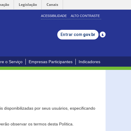
mação
Legislação
Canais
ACESSIBILIDADE
ALTO CONTRASTE
Entrar com
gov.br
re o Serviço
Empresas Participantes
Indicadores
s disponibilizadas por seus usuários, especificando
erão observar os termos desta Política.