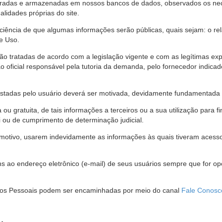
stradas e armazenadas em nossos bancos de dados, observados os nec
alidades próprias do site.
 ciência de que algumas informações serão públicas, quais sejam: o re
e Uso.
são tratadas de acordo com a legislação vigente e com as legítimas ex
o oficial responsável pela tutoria da demanda, pelo fornecedor indic
restadas pelo usuário deverá ser motivada, devidamente fundamentada 
u gratuita, de tais informações a terceiros ou a sua utilização para f
i ou de cumprimento de determinação judicial.
motivo, usarem indevidamente as informações às quais tiveram acesso 
 ao endereço eletrônico (e-mail) de seus usuários sempre que for o
Dados Pessoais podem ser encaminhadas por meio do canal
Fale Conosc