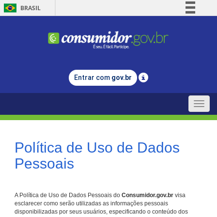
BRASIL
Simplifique!
Comunica BR
Participe
Acesso à informação
Entrar com
gov.br
Legislação
Canais
Toggle
naviga
Política de Uso de Dados
Pessoais
A Política de Uso de Dados Pessoais do
Consumidor.gov.br
visa
esclarecer como serão utilizadas as informações pessoais
disponibilizadas por seus usuários, especificando o conteúdo dos