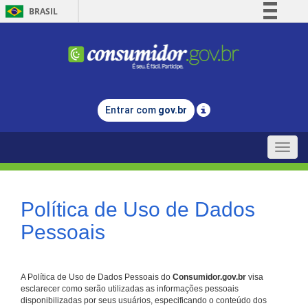
BRASIL
Simplifique!
Comunica BR
Participe
Acesso à informação
Entrar com
gov.br
Legislação
Canais
Toggle
naviga
Política de Uso de Dados
Pessoais
A Política de Uso de Dados Pessoais do
Consumidor.gov.br
visa
esclarecer como serão utilizadas as informações pessoais
disponibilizadas por seus usuários, especificando o conteúdo dos