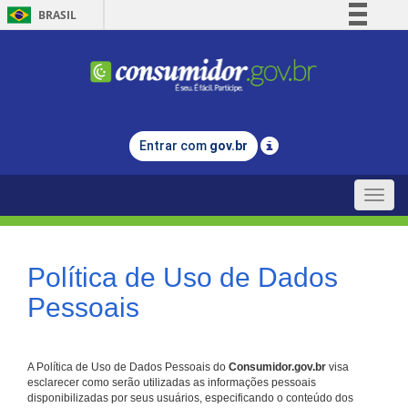
BRASIL
Simplifique!
Comunica BR
Participe
Acesso à informação
Entrar com
gov.br
Legislação
Canais
Toggle
naviga
Política de Uso de Dados
Pessoais
A Política de Uso de Dados Pessoais do
Consumidor.gov.br
visa
esclarecer como serão utilizadas as informações pessoais
disponibilizadas por seus usuários, especificando o conteúdo dos