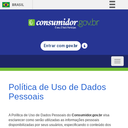
BRASIL
Simplifique!
Comunica BR
Participe
Acesso à informação
Entrar com
gov.br
Legislação
Canais
Toggle
naviga
Política de Uso de Dados
Pessoais
A Política de Uso de Dados Pessoais do
Consumidor.gov.br
visa
esclarecer como serão utilizadas as informações pessoais
disponibilizadas por seus usuários, especificando o conteúdo dos