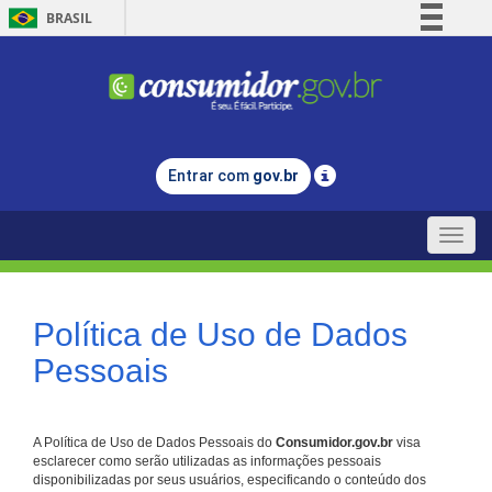
BRASIL
Simplifique!
Comunica BR
Participe
Acesso à informação
Entrar com
gov.br
Legislação
Canais
Toggle
naviga
Política de Uso de Dados
Pessoais
A Política de Uso de Dados Pessoais do
Consumidor.gov.br
visa
esclarecer como serão utilizadas as informações pessoais
disponibilizadas por seus usuários, especificando o conteúdo dos