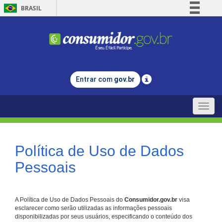
BRASIL
Simplifique!
Comunica BR
Participe
Acesso à informação
Entrar com
gov.br
Legislação
Canais
Toggle
naviga
Política de Uso de Dados
Pessoais
A Política de Uso de Dados Pessoais do
Consumidor.gov.br
visa
esclarecer como serão utilizadas as informações pessoais
disponibilizadas por seus usuários, especificando o conteúdo dos