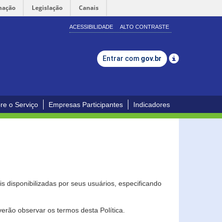
mação
Legislação
Canais
ACESSIBILIDADE
ALTO CONTRASTE
Entrar com
gov.br
re o Serviço
Empresas Participantes
Indicadores
s disponibilizadas por seus usuários, especificando
erão observar os termos desta Política.