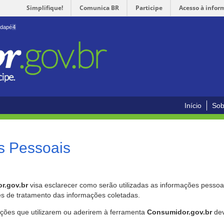
Simplifique!
Comunica BR
Participe
Acesso à infor
odapé
4
Início
Sob
s Pessoais
r.gov.br
visa esclarecer como serão utilizadas as informações pessoai
es de tratamento das informações coletadas.
ições que utilizarem ou aderirem à ferramenta
Consumidor.gov.br
dev