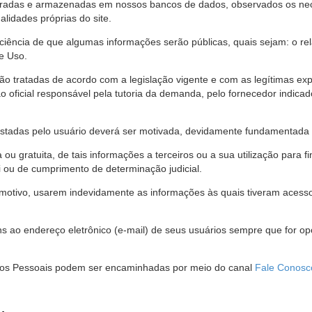
stradas e armazenadas em nossos bancos de dados, observados os nec
alidades próprias do site.
 ciência de que algumas informações serão públicas, quais sejam: o re
e Uso.
são tratadas de acordo com a legislação vigente e com as legítimas ex
o oficial responsável pela tutoria da demanda, pelo fornecedor indic
restadas pelo usuário deverá ser motivada, devidamente fundamentada 
u gratuita, de tais informações a terceiros ou a sua utilização para f
i ou de cumprimento de determinação judicial.
motivo, usarem indevidamente as informações às quais tiveram acesso 
 ao endereço eletrônico (e-mail) de seus usuários sempre que for o
Dados Pessoais podem ser encaminhadas por meio do canal
Fale Conosc