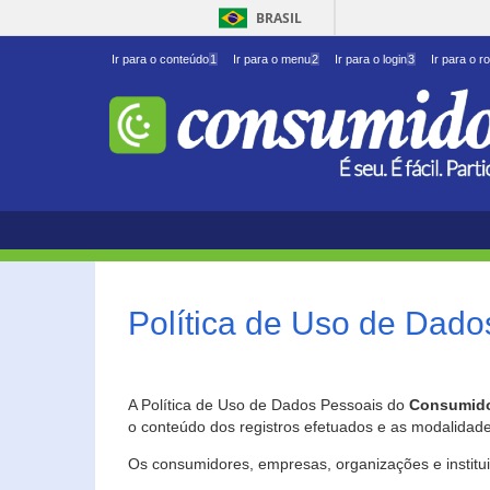
BRASIL
Ir para o conteúdo
1
Ir para o menu
2
Ir para o login
3
Ir para o r
Política de Uso de Dado
A Política de Uso de Dados Pessoais do
Consumido
o conteúdo dos registros efetuados e as modalidad
Os consumidores, empresas, organizações e institu