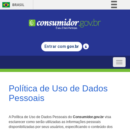
BRASIL
Simplifique!
Comunica BR
Participe
Acesso à informação
Entrar com
gov.br
Legislação
Canais
Toggle
naviga
Política de Uso de Dados
Pessoais
A Política de Uso de Dados Pessoais do
Consumidor.gov.br
visa
esclarecer como serão utilizadas as informações pessoais
disponibilizadas por seus usuários, especificando o conteúdo dos