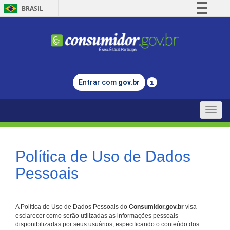
BRASIL
Simplifique!
Comunica BR
Participe
Acesso à informação
Entrar com
gov.br
Legislação
Canais
Toggle
naviga
Política de Uso de Dados
Pessoais
A Política de Uso de Dados Pessoais do
Consumidor.gov.br
visa
esclarecer como serão utilizadas as informações pessoais
disponibilizadas por seus usuários, especificando o conteúdo dos