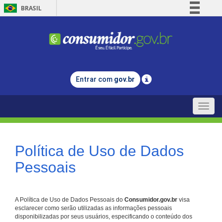
BRASIL
Simplifique!
Comunica BR
Participe
Acesso à informação
Entrar com
gov.br
Legislação
Canais
Toggle
naviga
Política de Uso de Dados
Pessoais
A Política de Uso de Dados Pessoais do
Consumidor.gov.br
visa
esclarecer como serão utilizadas as informações pessoais
disponibilizadas por seus usuários, especificando o conteúdo dos