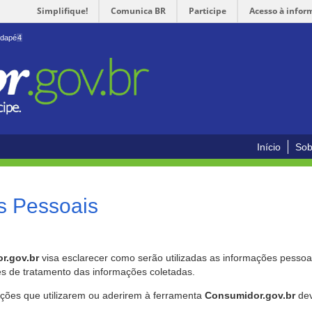
Simplifique!
Comunica BR
Participe
Acesso à infor
odapé
4
Início
Sob
s Pessoais
r.gov.br
visa esclarecer como serão utilizadas as informações pessoai
es de tratamento das informações coletadas.
ições que utilizarem ou aderirem à ferramenta
Consumidor.gov.br
dev