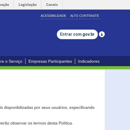
mação
Legislação
Canais
ACESSIBILIDADE
ALTO CONTRASTE
Entrar com
gov.br
re o Serviço
Empresas Participantes
Indicadores
s disponibilizadas por seus usuários, especificando
erão observar os termos desta Política.