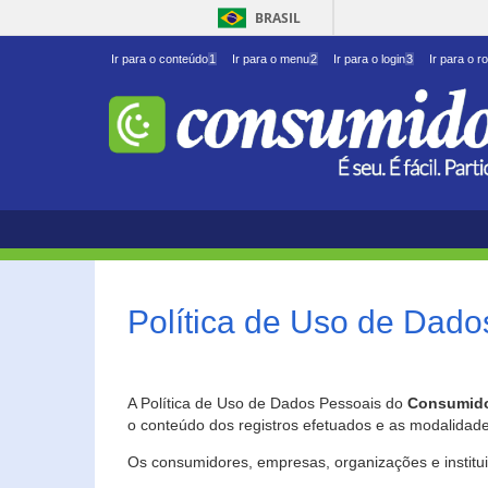
BRASIL
Ir para o conteúdo
1
Ir para o menu
2
Ir para o login
3
Ir para o r
Política de Uso de Dado
A Política de Uso de Dados Pessoais do
Consumido
o conteúdo dos registros efetuados e as modalidad
Os consumidores, empresas, organizações e institu