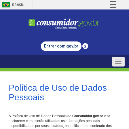
BRASIL
Simplifique!
Comunica BR
Participe
Acesso à informação
Entrar com
gov.br
Legislação
Canais
Toggle
naviga
Política de Uso de Dados
Pessoais
A Política de Uso de Dados Pessoais do
Consumidor.gov.br
visa
esclarecer como serão utilizadas as informações pessoais
disponibilizadas por seus usuários, especificando o conteúdo dos