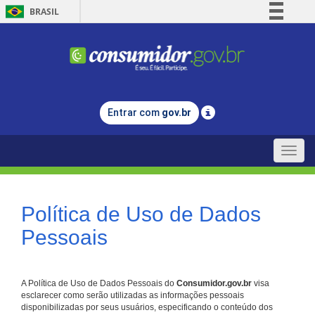
BRASIL
Simplifique!
Comunica BR
Participe
Acesso à informação
Entrar com
gov.br
Legislação
Canais
Toggle
naviga
Política de Uso de Dados
Pessoais
A Política de Uso de Dados Pessoais do
Consumidor.gov.br
visa
esclarecer como serão utilizadas as informações pessoais
disponibilizadas por seus usuários, especificando o conteúdo dos