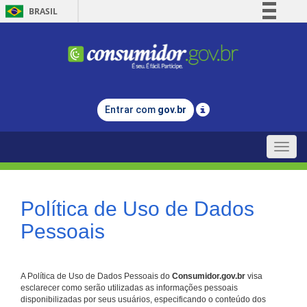
BRASIL
Simplifique!
Comunica BR
Participe
Acesso à informação
Entrar com
gov.br
Legislação
Canais
Toggle
naviga
Política de Uso de Dados
Pessoais
A Política de Uso de Dados Pessoais do
Consumidor.gov.br
visa
esclarecer como serão utilizadas as informações pessoais
disponibilizadas por seus usuários, especificando o conteúdo dos