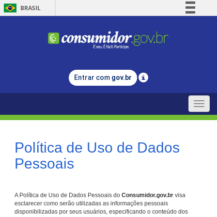
BRASIL
Simplifique!
Comunica BR
Participe
Acesso à informação
Entrar com
gov.br
Legislação
Canais
Toggle
naviga
Política de Uso de Dados
Pessoais
A Política de Uso de Dados Pessoais do
Consumidor.gov.br
visa
esclarecer como serão utilizadas as informações pessoais
disponibilizadas por seus usuários, especificando o conteúdo dos