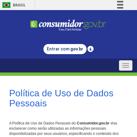
BRASIL
Simplifique!
Comunica BR
Participe
Acesso à informação
Entrar com
gov.br
Legislação
Canais
Toggle
naviga
Política de Uso de Dados
Pessoais
A Política de Uso de Dados Pessoais do
Consumidor.gov.br
visa
esclarecer como serão utilizadas as informações pessoais
disponibilizadas por seus usuários, especificando o conteúdo dos