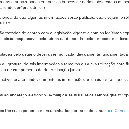
stradas e armazenadas em nossos bancos de dados, observados os nec
alidades próprias do site.
 ciência de que algumas informações serão públicas, quais sejam: o re
e Uso.
são tratadas de acordo com a legislação vigente e com as legítimas ex
o oficial responsável pela tutoria da demanda, pelo fornecedor indic
restadas pelo usuário deverá ser motivada, devidamente fundamentada 
u gratuita, de tais informações a terceiros ou a sua utilização para f
i ou de cumprimento de determinação judicial.
motivo, usarem indevidamente as informações às quais tiveram acesso 
 ao endereço eletrônico (e-mail) de seus usuários sempre que for o
Dados Pessoais podem ser encaminhadas por meio do canal
Fale Conosc