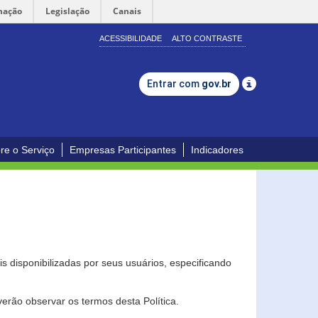
mação
Legislação
Canais
ACESSIBILIDADE
ALTO CONTRASTE
Entrar com
gov.br
re o Serviço
Empresas Participantes
Indicadores
s disponibilizadas por seus usuários, especificando
erão observar os termos desta Política.