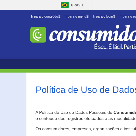
BRASIL
Ir para o conteúdo
1
Ir para o menu
2
Ir para o login
3
Ir para o r
Política de Uso de Dado
A Política de Uso de Dados Pessoais do
Consumido
o conteúdo dos registros efetuados e as modalidad
Os consumidores, empresas, organizações e institu