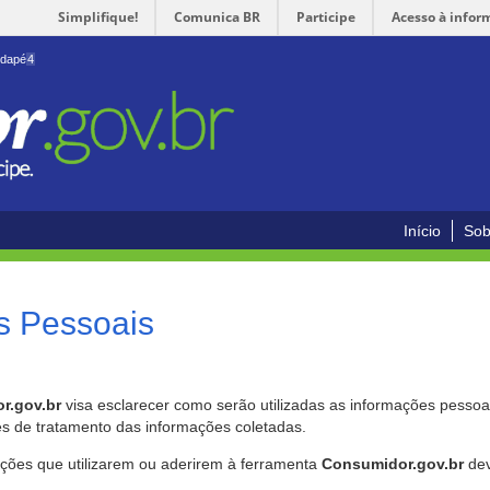
Simplifique!
Comunica BR
Participe
Acesso à infor
odapé
4
Início
Sob
s Pessoais
r.gov.br
visa esclarecer como serão utilizadas as informações pessoai
es de tratamento das informações coletadas.
ições que utilizarem ou aderirem à ferramenta
Consumidor.gov.br
dev