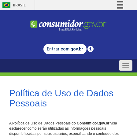
BRASIL
Simplifique!
Comunica BR
Participe
Acesso à informação
Entrar com
gov.br
Legislação
Canais
Toggle
naviga
Política de Uso de Dados
Pessoais
A Política de Uso de Dados Pessoais do
Consumidor.gov.br
visa
esclarecer como serão utilizadas as informações pessoais
disponibilizadas por seus usuários, especificando o conteúdo dos