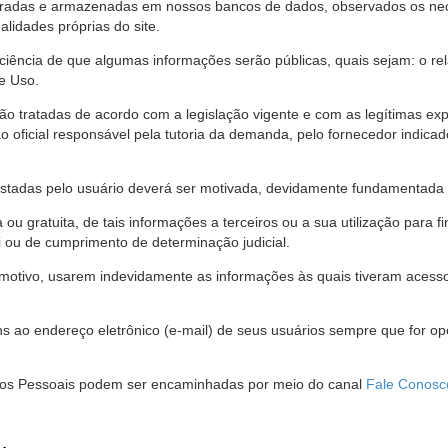
stradas e armazenadas em nossos bancos de dados, observados os nec
alidades próprias do site.
 ciência de que algumas informações serão públicas, quais sejam: o re
e Uso.
são tratadas de acordo com a legislação vigente e com as legítimas ex
o oficial responsável pela tutoria da demanda, pelo fornecedor indic
restadas pelo usuário deverá ser motivada, devidamente fundamentada 
u gratuita, de tais informações a terceiros ou a sua utilização para f
i ou de cumprimento de determinação judicial.
motivo, usarem indevidamente as informações às quais tiveram acesso 
 ao endereço eletrônico (e-mail) de seus usuários sempre que for o
Dados Pessoais podem ser encaminhadas por meio do canal
Fale Conosc