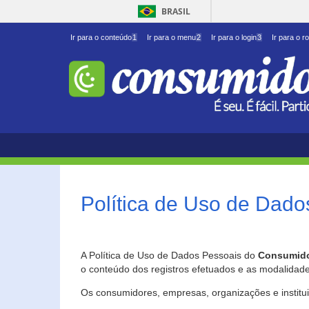
BRASIL
Ir para o conteúdo
1
Ir para o menu
2
Ir para o login
3
Ir para o r
Política de Uso de Dado
A Política de Uso de Dados Pessoais do
Consumido
o conteúdo dos registros efetuados e as modalidad
Os consumidores, empresas, organizações e institu