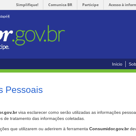
Simplifique!
Comunica BR
Participe
Acesso à infor
odapé
4
Início
Sob
s Pessoais
r.gov.br
visa esclarecer como serão utilizadas as informações pessoai
es de tratamento das informações coletadas.
ições que utilizarem ou aderirem à ferramenta
Consumidor.gov.br
dev