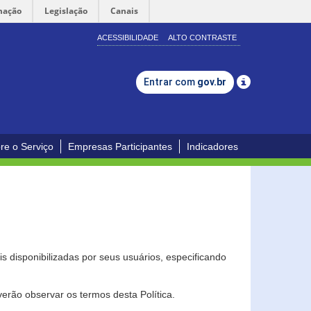
mação
Legislação
Canais
ACESSIBILIDADE
ALTO CONTRASTE
Entrar com
gov.br
re o Serviço
Empresas Participantes
Indicadores
s disponibilizadas por seus usuários, especificando
erão observar os termos desta Política.